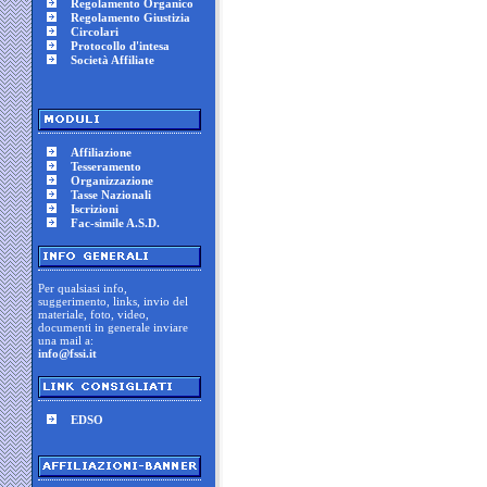
Regolamento Organico
Regolamento Giustizia
Circolari
Protocollo d'intesa
Società Affiliate
Affiliazione
Tesseramento
Organizzazione
Tasse Nazionali
Iscrizioni
Fac-simile A.S.D.
Per qualsiasi info,
suggerimento, links, invio del
materiale, foto, video,
documenti in generale inviare
una mail a:
info@fssi.it
EDSO