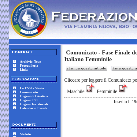
Comunicato - Fase Finale de
Italiano Femminile
Archivio News
Fotogalleria
Links
Cliccare per leggere il Comunicato per
La FSSI - Storia
- Maschile
Femminile
Comunicato
Organi di Giustizia
Organi FSSI
Inserito il 1
Organi Territoriali
Calendario Eventi
Statuto