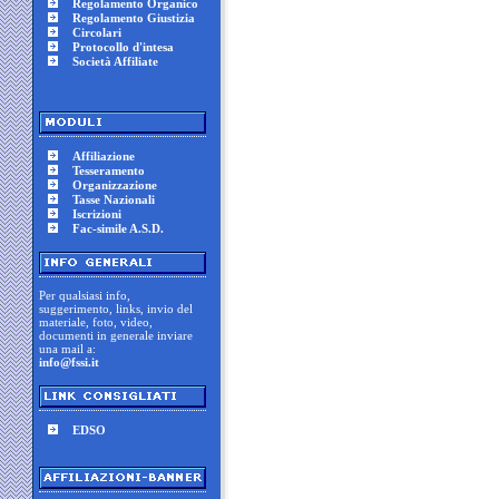
Regolamento Organico
Regolamento Giustizia
Circolari
Protocollo d'intesa
Società Affiliate
Affiliazione
Tesseramento
Organizzazione
Tasse Nazionali
Iscrizioni
Fac-simile A.S.D.
Per qualsiasi info,
suggerimento, links, invio del
materiale, foto, video,
documenti in generale inviare
una mail a:
info@fssi.it
EDSO